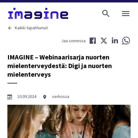
AVAA VALI
Kaikki tapahtumat
Jaa Facebookissa
Jaa Twitterissä
Jaa LinkedIni
Jaa 
Jaa somessa
IMAGINE – Webinaarisarja nuorten
mielenterveydestä: Digi ja nuorten
mielenterveys
10.09.2024
verkossa