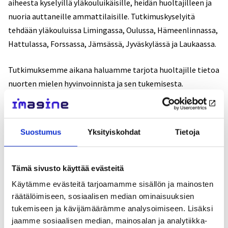
aiheesta kyselyillä yläkouluikäisille, heidän huoltajilleen ja
nuoria auttaneille ammattilaisille. Tutkimuskyselyitä
tehdään yläkouluissa Limingassa, Oulussa, Hämeenlinnassa,
Hattulassa, Forssassa, Jämsässä, Jyväskylässä ja Laukaassa.
Tutkimuksemme aikana haluamme tarjota huoltajille tietoa
nuorten mielen hyvinvoinnista ja sen tukemisesta.
Kerromme myös IMAGINE-tutkimuksen etenemisestä. Tule
mukaan webinaareihin!
Suostumus
Yksityiskohdat
Tietoja
Kohderyhmä: Yläkouluikäisten huoltajat ja muut asiasta
kiinnostuneet.
Tilaisuuteen ei tarvitse ilmoittautua.
Tämä sivusto käyttää evästeitä
Tilaisuudessa on asiantuntijan alustus aiheeseen. Huoltajilla
Käytämme evästeitä tarjoamamme sisällön ja mainosten
on mahdollisuus keskustella ja esittää kysymyksiä
räätälöimiseen, sosiaalisen median ominaisuuksien
webinaarin teemasta. Kerromme myös ajankohtaisia
tukemiseen ja kävijämäärämme analysoimiseen. Lisäksi
havaintoja IMAGINE-tutkimuksesta ja vastaamme
jaamme sosiaalisen median, mainosalan ja analytiikka-