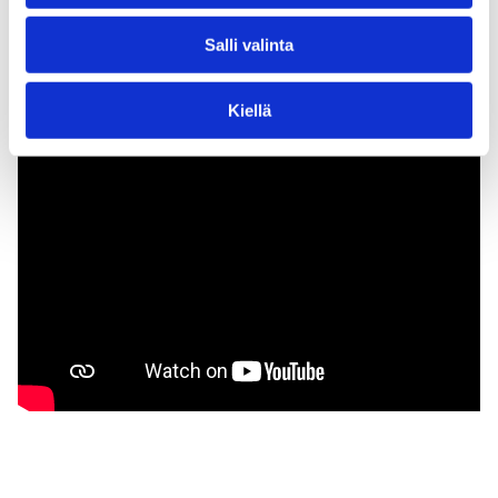
Salli valinta
IMAGINE – Webinaarisarja nuorten mielenterveydestä:
Ihmissuhteiden merkitys nuoren kehitykselle
Kiellä