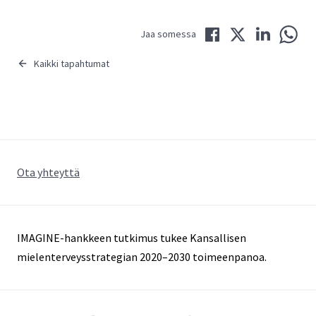
Jaa Facebookissa
Jaa Twitterissä
Jaa LinkedIni
Jaa 
Jaa somessa
Kaikki tapahtumat
Ota yhteyttä
IMAGINE-hankkeen tutkimus tukee Kansallisen
mielenterveysstrategian 2020–2030 toimeenpanoa.