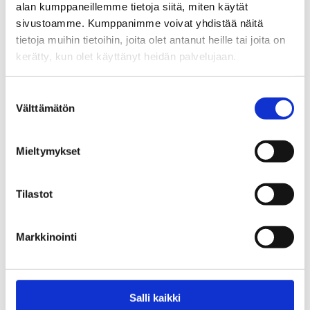
kysymyksiin.
alan kumppaneillemme tietoja siitä, miten käytät
sivustoamme. Kumppanimme voivat yhdistää näitä
Liity webinaariin (Teams) >
tietoja muihin tietoihin, joita olet antanut heille tai joita on
kerätty, kun olet käyttänyt heidän palvelujaan.
Tutustu myös webinaarisarjan aiempien
Suostumuksen
kertojen tallenteisiin
Välttämätön
valinta
IMAGINE – Webinaarisarja nuorten mielenterveydestä:
Nuorten masennus ja sen tunnistaminen
Mieltymykset
Tilastot
Markkinointi
Salli kaikki