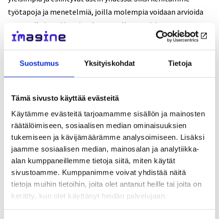
työtapoja ja menetelmiä, joilla molempia voidaan arvioida
samanaikaisesti ja toisaalta erotella ne toisistaan.
Ohjaavina periaatteinamme ovat normalisointi ja
positiivinen mielenterveys sekä stigman vähentäminen.
Suostumus
Yksityiskohdat
Tietoja
Kehitämme yhteistyössä nuorten ja ammattilaisten kanssa
materiaaleja, joiden avulla pyritään vähentämään hoitoon ja
Tämä sivusto käyttää evästeitä
siihen hakeutumiseen liittyvää stigmaa.
Käytämme evästeitä tarjoamamme sisällön ja mainosten
räätälöimiseen, sosiaalisen median ominaisuuksien
Hankkeessa keskitymme myös tarkastelemaan
tukemiseen ja kävijämäärämme analysoimiseen. Lisäksi
interventioiden vaikutuksia tilanteessa, jossa niitä
jaamme sosiaalisen median, mainosalan ja analytiikka-
levitetään psykiatristen palveluiden ulkopuolelle ja
alan kumppaneillemme tietoja siitä, miten käytät
työntekijöille, joilla ei välttämättä ole mielenterveystyön
sivustoamme. Kumppanimme voivat yhdistää näitä
pohjakoulutusta.
tietoja muihin tietoihin, joita olet antanut heille tai joita on
kerätty, kun olet käyttänyt heidän palvelujaan.
Selvitämme myös digitaalisen teknologian mahdollisuuksia
osana nuorten perustason mielenterveyspalveluita.