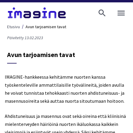
AVAA VALI
Etusivu
Avun tarjoamisen tavat
Päivitetty 13.02.2023
Avun tarjoamisen tavat
IMAGINE-hankkeessa kehitämme nuorten kanssa
työskenteleville ammattilaisille työvälineitä, joiden avulla
he voivat tunnistaa tehokkaasti nuorten ahdistuneisuus- ja
masennusoireita sekä auttaa nuorta sitoutumaan hoitoon.
Ahdistuneisuus ja masennus ovat sekä oireina että kliinisinä
mielenterveyden häiriöinä nuorten ikäluokassa kaikkein
yleisimpiä ja esiintyvät usein yhdessä. Siksi kehitämme