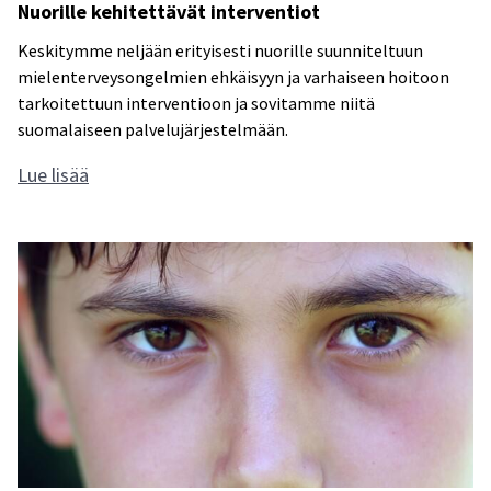
n
Nuorille kehitettävät interventiot
r
u
a
t
i
u
n
Keskitymme neljään erityisesti nuorille suunniteltuun
a
n
s
mielenterveysongelmien ehkäisyyn ja varhaiseen hoitoon
t
v
o
tarkoitettuun interventioon ja sovitamme niitä
i
a
suomalaiseen palvelujärjestelmään.
s
a
t
a
N
Lue lisää
k
u
o
o
k
r
e
i
e
l
v
l
o
e
i
k
m
e
a
h
v