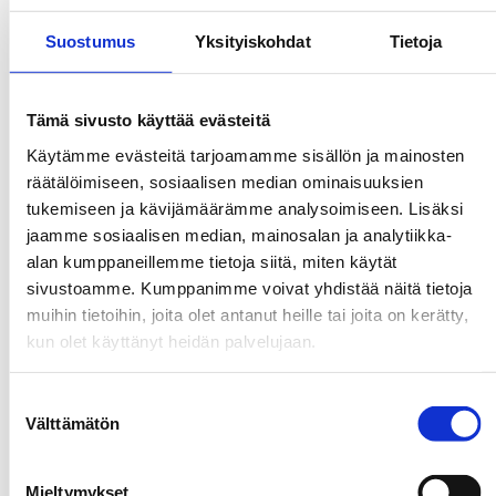
i
-
l
t
j
Suostumus
Yksityiskohdat
Tietoja
ä
Teemat
i
a
h
m
v
i
Tämä sivusto käyttää evästeitä
m
a
y
e
Käytämme evästeitä tarjoamamme sisällön ja mainosten
i
h
räätälöimiseen, sosiaalisen median ominaisuuksien
t
t
t
tukemiseen ja kävijämäärämme analysoimiseen. Lisäksi
u
i
e
jaamme sosiaalisen median, mainosalan ja analytiikka-
t
o
i
alan kumppaneillemme tietoja siitä, miten käytät
k
l
s
sivustoamme. Kumppanimme voivat yhdistää näitä tietoja
i
o
ö
muihin tietoihin, joita olet antanut heille tai joita on kerätty,
m
v
kun olet käyttänyt heidän palvelujaan.
j
u
e
ä
s
l
Suostumuksen
j
t
Välttämätön
valinta
v
a
u
o
t
l
l
Mieltymykset