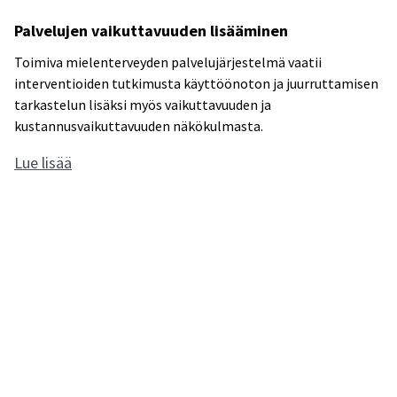
i
a
Palvelujen vaikuttavuuden lisääminen
t
r
e
Toimiva mielenterveyden palvelujärjestelmä vaatii
a
t
interventioiden tutkimusta käyttöönoton ja juurruttamisen
n
t
tarkastelun lisäksi myös vaikuttavuuden ja
s
ä
kustannusvaikuttavuuden näkökulmasta.
a
v
P
Lue lisää
h
ä
a
y
t
l
v
i
v
ä
n
e
k
t
l
s
e
u
i
r
j
,
v
e
m
e
n
u
n