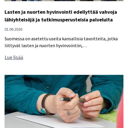
Lasten ja nuorten hyvinvointi edellyttää vahvoja
lähiyhteisöjä ja tutkimusperusteisia palveluita
01.06.2026
Suomessa on asetettu useita kansallisia tavoitteita, jotka
liittyvät lasten ja nuorten hyvinvointiin,…
L
Lue lisää
a
s
t
e
n
j
a
n
u