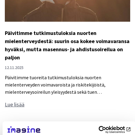
a
e
i
d
s
e
t
l
Päivitimme tutkimustuloksia nuorten
e
l
mielenterveydestä: suurin osa kokee voimavaransa
n
y
hyväksi, mutta masennus- ja ahdistusoireilua on
s
t
paljon
a
t
l
ä
12.11.2025
a
ä
Päivitimme tuoreita tutkimustuloksia nuorten
s
v
mielenterveyden voimavaroista ja riskitekijöistä,
s
a
mielenterveysoireilun yleisyydestä sekä tuen…
a
h
P
Lue lisää
p
v
ä
i
o
i
t
j
v
o
a