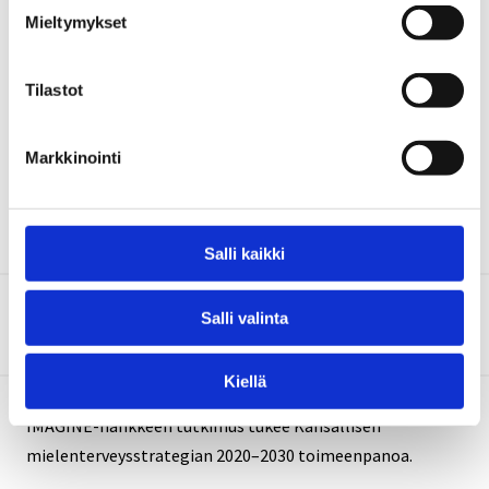
Mieltymykset
IMAGINE-hankkeen tutkimusteemat ja työpaketit (WP).
Tilastot
Markkinointi
Salli kaikki
Salli valinta
Ota yhteyttä
Kiellä
IMAGINE-hankkeen tutkimus tukee Kansallisen
mielenterveysstrategian 2020–2030 toimeenpanoa.