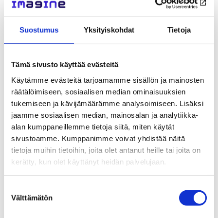
Olemme mukana luomassa valtakunnallista interventioiden
suunnitelmallisen käyttöönoton ja juurruttamisen (engl.
Suostumus
Yksityiskohdat
Tietoja
implementation) rakennetta. Sen tavoitteena on tukea
perustason osaamista nuorten yleisimpien lievien ja
keskivaikeiden mielenterveyden oireiden hoitoon
Tämä sivusto käyttää evästeitä
vaikuttavien, terapeuttisten lyhytinterventioiden avulla.
Käytämme evästeitä tarjoamamme sisällön ja mainosten
räätälöimiseen, sosiaalisen median ominaisuuksien
Hankkeella on neljä laajaa vaikuttamisteemaa, joiden
tukemiseen ja kävijämäärämme analysoimiseen. Lisäksi
toteuttaminen on jaettu yhdeksään työpakettiin.
jaamme sosiaalisen median, mainosalan ja analytiikka-
alan kumppaneillemme tietoja siitä, miten käytät
sivustoamme. Kumppanimme voivat yhdistää näitä
tietoja muihin tietoihin, joita olet antanut heille tai joita on
kerätty, kun olet käyttänyt heidän palvelujaan.
Suostumuksen
Välttämätön
valinta