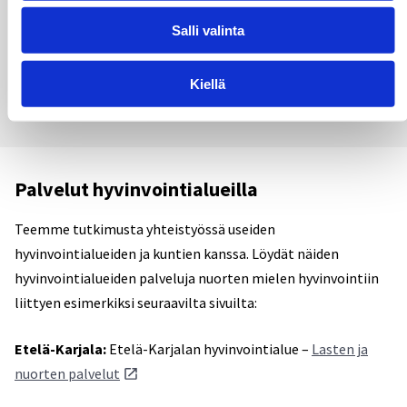
SOS-lapsikylän Apuu-chat
, 7–15-vuotiaille, jotka tuntevat
Salli valinta
olonsa uhatuksi tai turvattomaksi. Chat on auki klo 9–22
joka päivä.
Kiellä
Valtakunnallinen kriisipuhelin
09 2525 0111
(päivystää 24
tuntia vuorokaudessa joka päivä).
Palvelut hyvinvointialueilla
Teemme tutkimusta yhteistyössä useiden
hyvinvointialueiden ja kuntien kanssa. Löydät näiden
hyvinvointialueiden palveluja nuorten mielen hyvinvointiin
liittyen esimerkiksi seuraavilta sivuilta:
Etelä-Karjala:
Etelä-Karjalan hyvinvointialue –
Lasten ja
nuorten palvelut