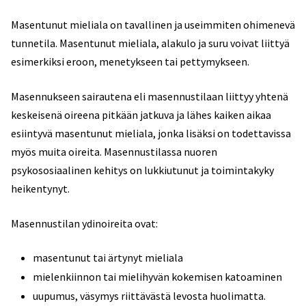
Masentunut mieliala on tavallinen ja useimmiten ohimenevä
tunnetila. Masentunut mieliala, alakulo ja suru voivat liittyä
esimerkiksi eroon, menetykseen tai pettymykseen.
Masennukseen sairautena eli masennustilaan liittyy yhtenä
keskeisenä oireena pitkään jatkuva ja lähes kaiken aikaa
esiintyvä masentunut mieliala, jonka lisäksi on todettavissa
myös muita oireita. Masennustilassa nuoren
psykososiaalinen kehitys on lukkiutunut ja toimintakyky
heikentynyt.
Masennustilan ydinoireita ovat:
masentunut tai ärtynyt mieliala
mielenkiinnon tai mielihyvän kokemisen katoaminen
uupumus, väsymys riittävästä levosta huolimatta.