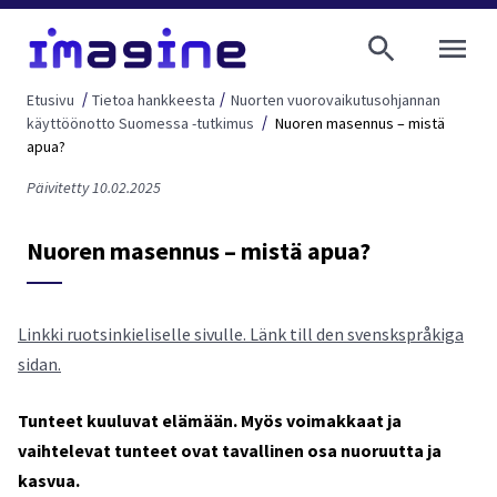
AVAA VALI
Etusivu
Tietoa hankkeesta
Nuorten vuorovaikutusohjannan
käyttöönotto Suomessa -tutkimus
Nuoren masennus – mistä
apua?
Päivitetty 10.02.2025
Nuoren masennus – mistä apua?
Linkki ruotsinkieliselle sivulle. Länk till den svenskspråkiga
sidan.
Tunteet kuuluvat elämään. Myös voimakkaat ja
vaihtelevat tunteet ovat tavallinen osa nuoruutta ja
kasvua.