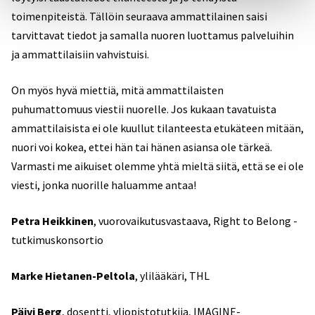
toimenpiteistä. Tällöin seuraava ammattilainen saisi
tarvittavat tiedot ja samalla nuoren luottamus palveluihin
ja ammattilaisiin vahvistuisi.
On myös hyvä miettiä, mitä ammattilaisten
puhumattomuus viestii nuorelle. Jos kukaan tavatuista
ammattilaisista ei ole kuullut tilanteesta etukäteen mitään,
nuori voi kokea, ettei hän tai hänen asiansa ole tärkeä.
Varmasti me aikuiset olemme yhtä mieltä siitä, että se ei ole
viesti, jonka nuorille haluamme antaa!
Petra Heikkinen
, vuorovaikutusvastaava, Right to Belong -
tutkimuskonsortio
Marke Hietanen-Peltola
, ylilääkäri, THL
Päivi Berg
, dosentti, yliopistotutkija, IMAGINE-