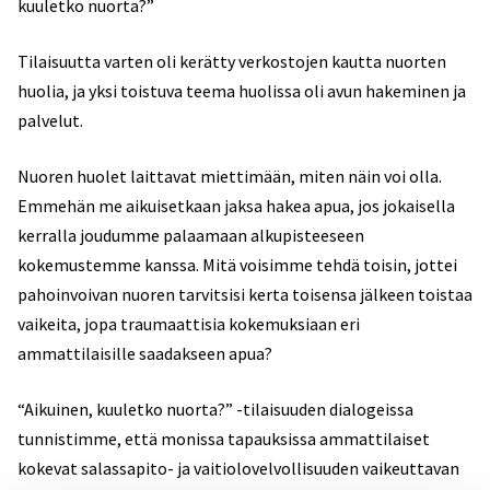
kuuletko nuorta?”
Tilaisuutta varten oli kerätty verkostojen kautta nuorten
huolia, ja yksi toistuva teema huolissa oli avun hakeminen ja
palvelut.
Nuoren huolet laittavat miettimään, miten näin voi olla.
Emmehän me aikuisetkaan jaksa hakea apua, jos jokaisella
kerralla joudumme palaamaan alkupisteeseen
kokemustemme kanssa. Mitä voisimme tehdä toisin, jottei
pahoinvoivan nuoren tarvitsisi kerta toisensa jälkeen toistaa
vaikeita, jopa traumaattisia kokemuksiaan eri
ammattilaisille saadakseen apua?
“Aikuinen, kuuletko nuorta?” -tilaisuuden dialogeissa
tunnistimme, että monissa tapauksissa ammattilaiset
kokevat salassapito- ja vaitiolovelvollisuuden vaikeuttavan