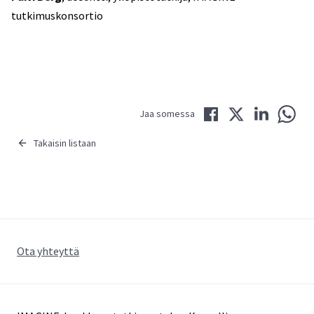
tutkimuskonsortio
Jaa Facebookissa
Jaa Twitterissä
Jaa LinkedIni
Jaa 
Jaa somessa
Takaisin listaan
Ota yhteyttä