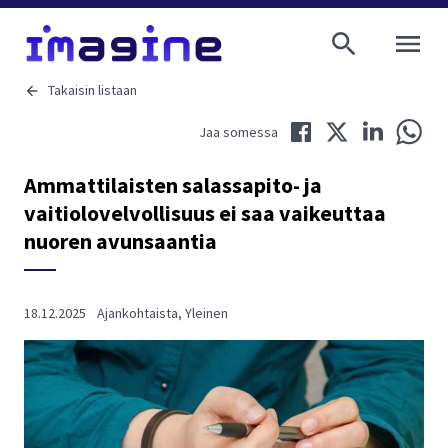
AVAA VALI
Takaisin listaan
Jaa Facebookissa
Jaa Twitterissä
Jaa LinkedIni
Jaa 
Jaa somessa
Ammattilaisten salassapito- ja
vaitiolovelvollisuus ei saa vaikeuttaa
nuoren avunsaantia
18.12.2025
Ajankohtaista
,
Yleinen