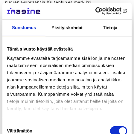
nuoren avunsaantia. Kuitenkin esimerkiksi
opiskeluhuoltolaki antaa ammattilaisille mahdollisuuden
tietyissä tilanteissa luovuttaa oppilaan tuen järjestämiseen
tarvittavia tietoja muille toimijoille. Lisäksi se jopa
Suostumus
Yksityiskohdat
Tietoja
velvoittaa opettajia ohjaamaan opiskeluhuoltopalveluja
tarvitsevan oppilaan palvelujen piiriin ja antamaan tuen
Tämä sivusto käyttää evästeitä
tarpeen arvioimiseen tarvittavat tiedot.
Käytämme evästeitä tarjoamamme sisällön ja mainosten
räätälöimiseen, sosiaalisen median ominaisuuksien
Tietosuojaoikeudet kuuluvat nuorille siinä missä
tukemiseen ja kävijämäärämme analysoimiseen. Lisäksi
aikuisillekin, ja niitä täytyy ehdottomasti kunnioittaa.
jaamme sosiaalisen median, mainosalan ja analytiikka-
Nähdäksemme pulmana kuitenkin on, että tietosuojaan
alan kumppaneillemme tietoja siitä, miten käytät
liittyvät säädökset ovat niin vaikeasti ymmärrettäviä, että
sivustoamme. Kumppanimme voivat yhdistää näitä
tietoa ei välttämättä rohjeta jakaa silloinkaan, kun se olisi
tietoja muihin tietoihin, joita olet antanut heille tai joita on
perusteltua ja nuoren edun mukaista. Tarvetta olisi siis
kerätty, kun olet käyttänyt heidän palvelujaan.
ammattilaisille suunnatuille koulutuksille, selkeille ohjeille
ja tapausesimerkeille, jotta jokainen ammattilainen tuntisi
Suostumuksen
oikeutensa ja velvollisuutensa – ja ennen kaikkea uskaltaisi
Välttämätön
valinta