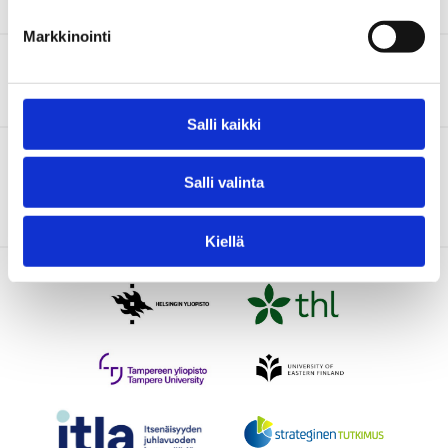
Markkinointi
Ota yhteyttä
Salli kaikki
IMAGINE-hankkeen tutkimus tukee Kansallisen
Salli valinta
mielenterveysstrategian 2020–2030 toimeenpanoa.
Kiellä