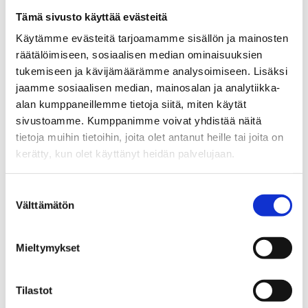
asti. Niiden nuorten tekemät kyselyt ja henkilötiedot, jotka
Tämä sivusto käyttää evästeitä
eivät halua osallistua tutkimukseen, tai joiden huoltaja ei
Käytämme evästeitä tarjoamamme sisällön ja mainosten
anna lupaa, poistetaan aineistonkeruun päättyessä.
räätälöimiseen, sosiaalisen median ominaisuuksien
tukemiseen ja kävijämäärämme analysoimiseen. Lisäksi
jaamme sosiaalisen median, mainosalan ja analytiikka-
alan kumppaneillemme tietoja siitä, miten käytät
sivustoamme. Kumppanimme voivat yhdistää näitä
tietoja muihin tietoihin, joita olet antanut heille tai joita on
kerätty, kun olet käyttänyt heidän palvelujaan.
Suostumuksen
Jaa Facebookissa
Jaa Twitterissä
Jaa LinkedInis
Jaa W
Välttämätön
Jaa somessa
valinta
Takaisin listaan
Mieltymykset
Tilastot