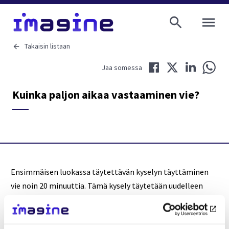
AVAA VALI
Takaisin listaan
Jaa Facebookissa
Jaa Twitterissä
Jaa LinkedIni
Jaa 
Jaa somessa
Kuinka paljon aikaa vastaaminen vie?
Ensimmäisen luokassa täytettävän kyselyn täyttäminen
vie noin 20 minuuttia. Tämä kysely täytetään uudelleen
kolmen ja kuuden kuukauden kuluttua tutkimuksen
aloituksesta sekä vuoden kuluttua, jos nuorella on ollut
kuuden kuukauden seurannassa masennusta.