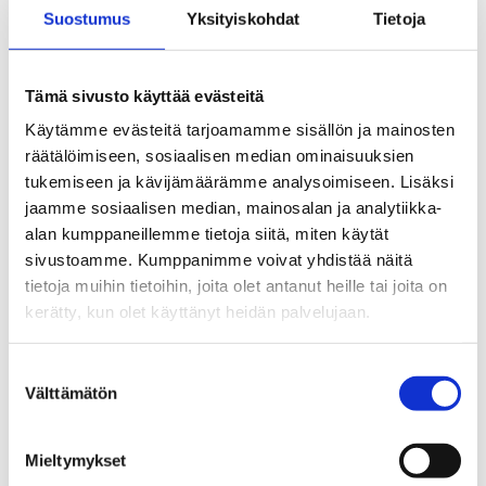
Suostumus
Yksityiskohdat
Tietoja
Nuori saa kuuden kuukauden seurannan aikana kahden
viikon välein lyhyen kyselyn, jonka täyttäminen vie noin
Tämä sivusto käyttää evästeitä
viisi minuuttia.
Käytämme evästeitä tarjoamamme sisällön ja mainosten
räätälöimiseen, sosiaalisen median ominaisuuksien
Huoltajat täyttävät kyselyn tutkimuksen alussa sekä
tukemiseen ja kävijämäärämme analysoimiseen. Lisäksi
kuuden kuukauden kuluttua. Huoltajan ja työntekijän
jaamme sosiaalisen median, mainosalan ja analytiikka-
lomakkeen täyttäminen vie noin 15–20 minuuttia.
alan kumppaneillemme tietoja siitä, miten käytät
sivustoamme. Kumppanimme voivat yhdistää näitä
tietoja muihin tietoihin, joita olet antanut heille tai joita on
kerätty, kun olet käyttänyt heidän palvelujaan.
Suostumuksen
Välttämätön
valinta
Jaa Facebookissa
Jaa Twitterissä
Jaa LinkedInis
Jaa W
Mieltymykset
Jaa somessa