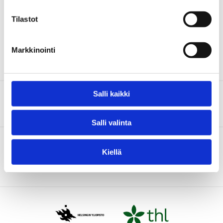
Takaisin listaan
Tilastot
Markkinointi
Salli kaikki
Ota yhteyttä
Salli valinta
IMAGINE-hankkeen tutkimus tukee Kansallisen
Kiellä
mielenterveysstrategian 2020–2030 toimeenpanoa.