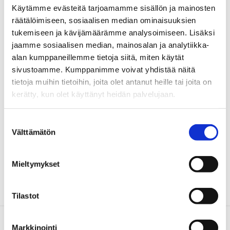
Käytämme evästeitä tarjoamamme sisällön ja mainosten
räätälöimiseen, sosiaalisen median ominaisuuksien
tukemiseen ja kävijämäärämme analysoimiseen. Lisäksi
jaamme sosiaalisen median, mainosalan ja analytiikka-
alan kumppaneillemme tietoja siitä, miten käytät
sivustoamme. Kumppanimme voivat yhdistää näitä
tietoja muihin tietoihin, joita olet antanut heille tai joita on
kerätty, kun olet käyttänyt heidän palvelujaan.
Jaa Facebookissa
Jaa Twitterissä
Jaa LinkedInis
Jaa W
Jaa somessa
Suostumuksen
Välttämätön
Takaisin listaan
valinta
Mieltymykset
Tilastot
Markkinointi
Ota yhteyttä