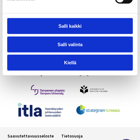
Salli kaikki
IMAGINE-hankkeen tutkimus tukee Kansallisen
mielenterveysstrategian 2020–2030 toimeenpanoa.
Salli valinta
Kiellä
Saavutettavuusseloste
Tietosuoja