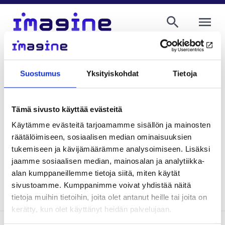
AVAA VALI
Elina Suontama
viestinnän asiantuntija, Terveyden ja
Suostumus
Yksityiskohdat
Tietoja
hyvinvoinnin laitos
etunimi.sukunimi@thl.fi
029 524 7392
Tämä sivusto käyttää evästeitä
Käytämme evästeitä tarjoamamme sisällön ja mainosten
räätälöimiseen, sosiaalisen median ominaisuuksien
tukemiseen ja kävijämäärämme analysoimiseen. Lisäksi
Kirjoittajan blogeja
jaamme sosiaalisen median, mainosalan ja analytiikka-
alan kumppaneillemme tietoja siitä, miten käytät
sivustoamme. Kumppanimme voivat yhdistää näitä
tietoja muihin tietoihin, joita olet antanut heille tai joita on
kerätty, kun olet käyttänyt heidän palvelujaan.