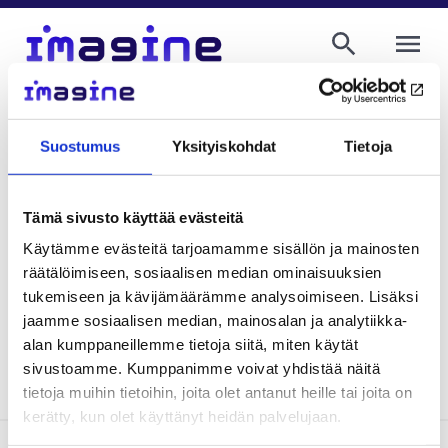
AVAA VALI
Elina Suontama
Communications Specialist, Finnish
Suostumus
Yksityiskohdat
Tietoja
Institute for Health and Welfare
firstname.lastname@thl.fi
+358 29 524 7392
Tämä sivusto käyttää evästeitä
Käytämme evästeitä tarjoamamme sisällön ja mainosten
räätälöimiseen, sosiaalisen median ominaisuuksien
tukemiseen ja kävijämäärämme analysoimiseen. Lisäksi
Kirjoittajan blogeja
jaamme sosiaalisen median, mainosalan ja analytiikka-
alan kumppaneillemme tietoja siitä, miten käytät
sivustoamme. Kumppanimme voivat yhdistää näitä
tietoja muihin tietoihin, joita olet antanut heille tai joita on
kerätty, kun olet käyttänyt heidän palvelujaan.