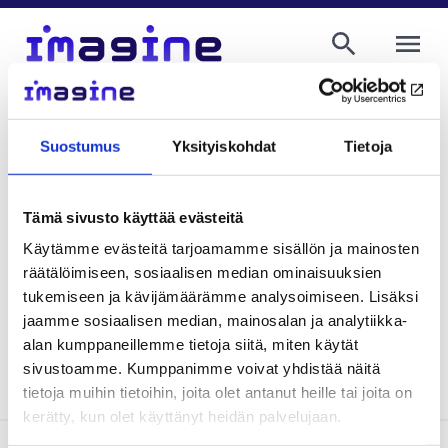
AVAA VALI
Heidi Wirkkala
Project Coordinator, University of
Suostumus
Yksityiskohdat
Tietoja
Helsinki
firstname.lastname@helsinki.fi
+358 29 412 2566
Tämä sivusto käyttää evästeitä
Käytämme evästeitä tarjoamamme sisällön ja mainosten
räätälöimiseen, sosiaalisen median ominaisuuksien
tukemiseen ja kävijämäärämme analysoimiseen. Lisäksi
Kirjoittajan blogeja
jaamme sosiaalisen median, mainosalan ja analytiikka-
alan kumppaneillemme tietoja siitä, miten käytät
sivustoamme. Kumppanimme voivat yhdistää näitä
tietoja muihin tietoihin, joita olet antanut heille tai joita on
kerätty, kun olet käyttänyt heidän palvelujaan.