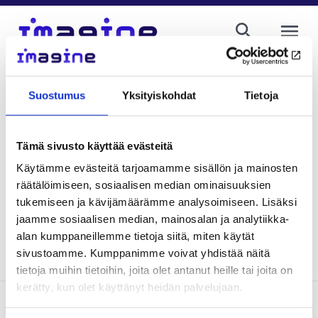
AVAA VALI
Janne Matikainen
Suostumus
Yksityiskohdat
Tietoja
Adjunct Professor, University of Helsinki
firstname.lastname@helsinki.fi
+358 29 412 4369
Tämä sivusto käyttää evästeitä
Käytämme evästeitä tarjoamamme sisällön ja mainosten
räätälöimiseen, sosiaalisen median ominaisuuksien
Kirjoittajan blogeja
tukemiseen ja kävijämäärämme analysoimiseen. Lisäksi
jaamme sosiaalisen median, mainosalan ja analytiikka-
alan kumppaneillemme tietoja siitä, miten käytät
sivustoamme. Kumppanimme voivat yhdistää näitä
tietoja muihin tietoihin, joita olet antanut heille tai joita on
kerätty, kun olet käyttänyt heidän palvelujaan.
Ota yhteyttä