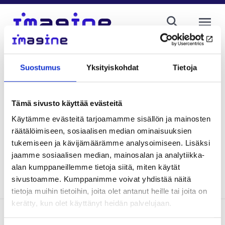
AVAA VALI
Johanna Lammintakanen
Suostumus
Yksityiskohdat
Tietoja
professori, Itä-Suomen yliopisto
etunimi.sukunimi@uef.fi
040 355 2685
Tämä sivusto käyttää evästeitä
Käytämme evästeitä tarjoamamme sisällön ja mainosten
räätälöimiseen, sosiaalisen median ominaisuuksien
Kirjoittajan blogeja
tukemiseen ja kävijämäärämme analysoimiseen. Lisäksi
jaamme sosiaalisen median, mainosalan ja analytiikka-
alan kumppaneillemme tietoja siitä, miten käytät
sivustoamme. Kumppanimme voivat yhdistää näitä
tietoja muihin tietoihin, joita olet antanut heille tai joita on
kerätty, kun olet käyttänyt heidän palvelujaan.
Ota yhteyttä