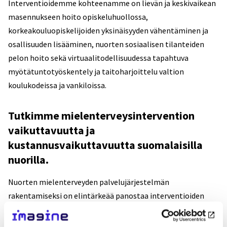
Interventioidemme kohteenamme on lievän ja keskivaikean
masennukseen hoito opiskeluhuollossa,
korkeakouluopiskelijoiden yksinäisyyden vähentäminen ja
osallisuuden lisääminen, nuorten sosiaalisen tilanteiden
pelon hoito sekä virtuaalitodellisuudessa tapahtuva
myötätuntotyöskentely ja taitoharjoittelu valtion
koulukodeissa ja vankiloissa.
Tutkimme mielenterveysintervention
vaikuttavuutta ja
kustannusvaikuttavuutta suomalaisilla
nuorilla.
Nuorten mielenterveyden palvelujärjestelmän
rakentamiseksi on elintärkeää panostaa interventioiden
vaikuttavuus-, kustannusvaikuttavuus-, käyttöönotto- sekä
juurruttamistutkimukseen.