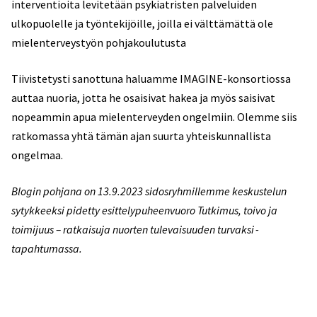
interventioita levitetään psykiatristen palveluiden
ulkopuolelle ja työntekijöille, joilla ei välttämättä ole
mielenterveystyön pohjakoulutusta
Tiivistetysti sanottuna haluamme IMAGINE-konsortiossa
auttaa nuoria, jotta he osaisivat hakea ja myös saisivat
nopeammin apua mielenterveyden ongelmiin. Olemme siis
ratkomassa yhtä tämän ajan suurta yhteiskunnallista
ongelmaa.
Blogin pohjana on 13.9.2023 sidosryhmillemme keskustelun
sytykkeeksi pidetty esittelypuheenvuoro Tutkimus, toivo ja
toimijuus – ratkaisuja nuorten tulevaisuuden turvaksi -
tapahtumassa.