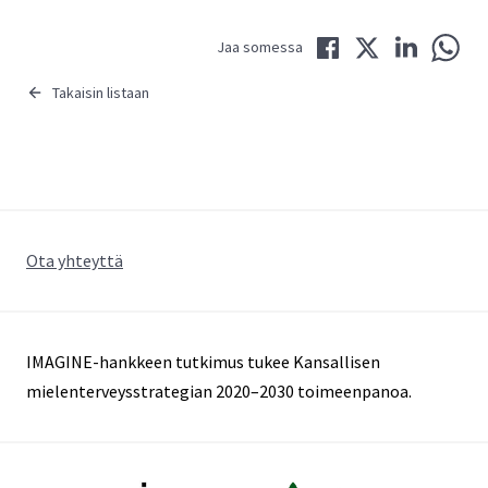
Jaa Facebookissa
Jaa Twitterissä
Jaa LinkedIni
Jaa 
Jaa somessa
Takaisin listaan
Ota yhteyttä
IMAGINE-hankkeen tutkimus tukee Kansallisen
mielenterveysstrategian 2020–2030 toimeenpanoa.