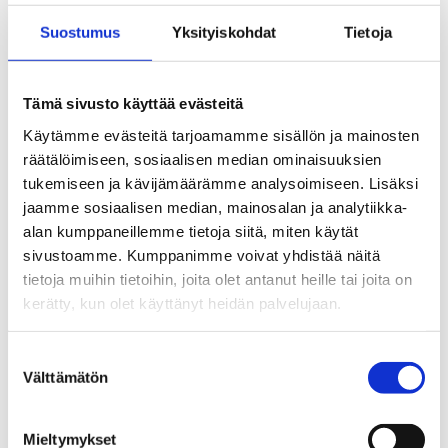
Suostumus
Yksityiskohdat
Tietoja
Yritämme tunnistaa mielenterveysinterventioiden
toteutumisen, hoitovasteen ja kustannusvaikuttavuuden
keskeisiä ennustetekijöitä.
Tämä sivusto käyttää evästeitä
Käytämme evästeitä tarjoamamme sisällön ja mainosten
Erityisesti tutkimme masennukseen hoitoon käytettävän
räätälöimiseen, sosiaalisen median ominaisuuksien
nuorten vuorovaikutusohjannan (IPC-N) käyttöönottoa ja
tukemiseen ja kävijämäärämme analysoimiseen. Lisäksi
juurruttamista Suomeen kansallisella, alueellisella ja
jaamme sosiaalisen median, mainosalan ja analytiikka-
paikallisella tasolla.
alan kumppaneillemme tietoja siitä, miten käytät
sivustoamme. Kumppanimme voivat yhdistää näitä
tietoja muihin tietoihin, joita olet antanut heille tai joita on
Panostamme nuorten osallistumiseen ja
kerätty, kun olet käyttänyt heidän palvelujaan.
osallistamiseen
mielenterveysinterventioiden
Suostumuksen
käyttöönotossa.
Välttämätön
valinta
Osallisuus, yhdenvertaisuuden kokemukset ja motivaatio
Mieltymykset
lisäävät nuorten osallistumista