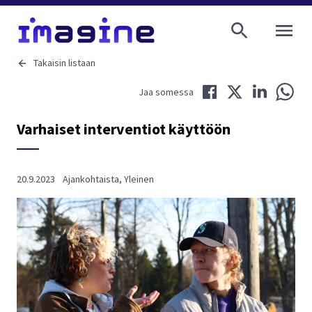
AVAA VALI
Takaisin listaan
Jaa Facebookissa
Jaa Twitterissä
Jaa LinkedIni
Jaa 
Jaa somessa
Varhaiset interventiot käyttöön
20.9.2023
Ajankohtaista
,
Yleinen