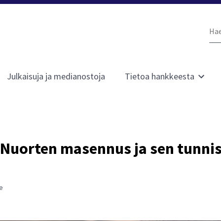
Ha
siv
Julkaisuja ja medianostoja
Tietoa hankkeesta
Avaa
kko
alavali
sivulle
t
Tietoa
hankke
 Nuorten masennus ja sen tunni
ne