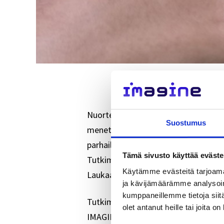
Nuorten masennusoireet ovat yleistyn
Suostumus
menetelmät oikeasti auttavat nuoria.
parhaillaan laajaa aineistoa aiheesta k
Tämä sivusto käyttää eväste
Tutkimuskyselyitä tehdään yläkoului
Käytämme evästeitä tarjoama
Laukaassa.
ja kävijämäärämme analysoim
kumppaneillemme tietoja siitä
Tutkimuksemme aikana haluamme tarj
olet antanut heille tai joita o
IMAGINE-tutkimuksen etenemisestä. 