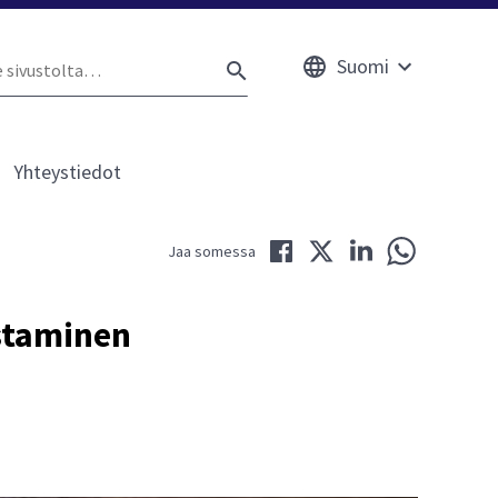
Suomi
e
Avaa
HAE
ustolta
alavalikko
Yhteystiedot
kko
Jaa Facebookissa
Jaa Twitterissä
Jaa LinkedInissä
Jaa WhatsAppi
Jaa somessa
esta
staminen