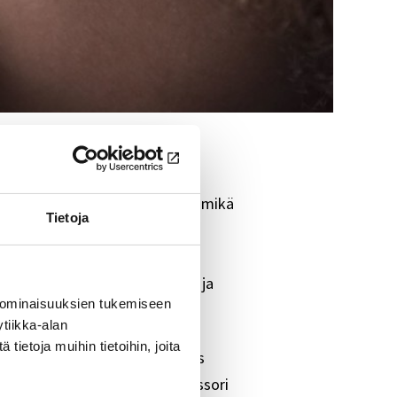
arvitsemme lisää tietoa siitä, mikä
Tietoja
n riski masentua. Keräämme
aneille ammattilaisille.
sassa, Jämsässä, Jyväskylässä ja
 ominaisuuksien tukemiseen
tiikka-alan
ietoja muihin tietoihin, joita
sen tukemisesta. Kerromme myös
isopsykiatrian emeritusprofessori