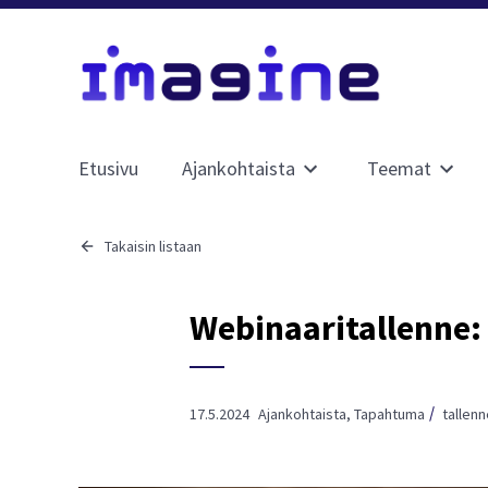
Etusivu
Ajankohtaista
Teemat
Avaa
Avaa
alavalikko
alavali
sivulle
sivulle
Takaisin listaan
Ajankohtaista
Teema
Webinaaritallenne:
17.5.2024
Ajankohtaista
,
Tapahtuma
tallen