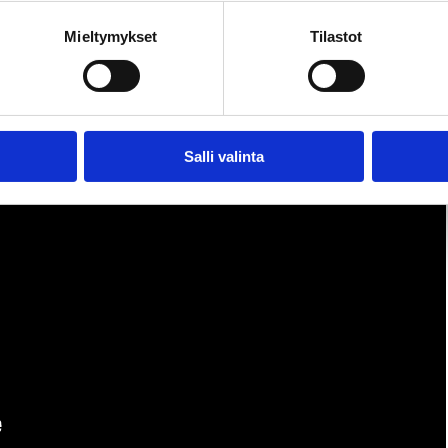
nnuksesta ja sen tunnistamisesta:
Mieltymykset
Tilastot
Salli valinta