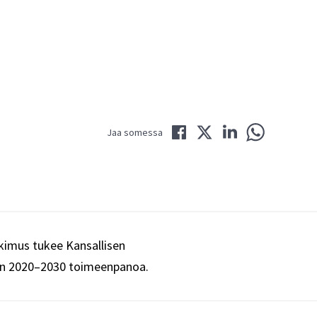
Jaa Facebookissa
Jaa Twitterissä
Jaa LinkedInissä
Jaa WhatsAppi
Jaa somessa
imus tukee Kansallisen
an 2020–2030 toimeenpanoa.