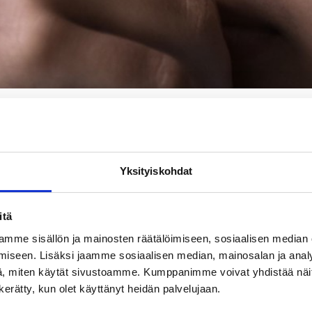
eet paljon viime vuosina. Samalla avun tarve on kasvanut. T
Yksityiskohdat
 Lisäksi on tärkeää tietää, kuinka isolla osalla nuorista o
yselyillä yläkouluikäisille, heidän huoltajilleen ja nuoria autt
itä
ssa Limingassa, Oulussa, Hämeenlinnassa, Hattulassa, Fors
mme sisällön ja mainosten räätälöimiseen, sosiaalisen median
iseen. Lisäksi jaamme sosiaalisen median, mainosalan ja analy
, miten käytät sivustoamme. Kumppanimme voivat yhdistää näitä t
ota huoltajille tietoa nuorten mielen hyvinvoinnista ja 
n kerätty, kun olet käyttänyt heidän palvelujaan.
Katso alta tallenne ensimmäisestä webinaarista, jossa nuor