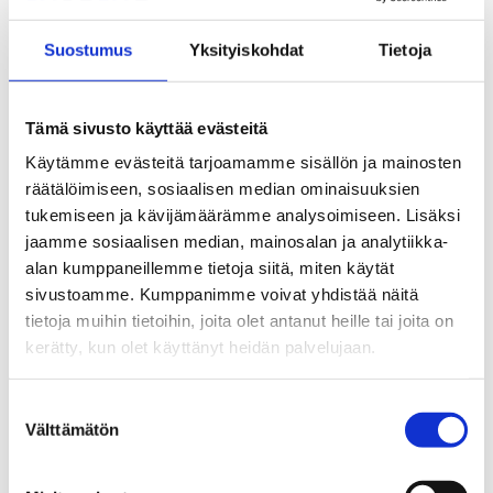
ymmärrystä myös siitä, miten risteävät vähemmistötaustat –
esimerkiksi nuori ikä, sateenkaari-identiteetti tai etninen
Suostumus
Yksityiskohdat
Tietoja
vähemmistöasema – liittyvät mielenterveyteen ja syrjinnän
kokemuksiin”, toteaa yliopistotutkija
Päivi Berg
IMAGINE-
hankkeesta.
Tämä sivusto käyttää evästeitä
Käytämme evästeitä tarjoamamme sisällön ja mainosten
Hoitamattomat mielenterveysongelmat ja nuorten
räätälöimiseen, sosiaalisen median ominaisuuksien
pahoinvointi aiheuttavat myös yhteiskunnalle kustannuksia,
tukemiseen ja kävijämäärämme analysoimiseen. Lisäksi
jotka ovat vältettävissä. Mielenterveyden ongelmien suorat
jaamme sosiaalisen median, mainosalan ja analytiikka-
ja epäsuorat kustannukset ovat Suomessa vuosittain yli 10
alan kumppaneillemme tietoja siitä, miten käytät
miljardia euroa.
sivustoamme. Kumppanimme voivat yhdistää näitä
tietoja muihin tietoihin, joita olet antanut heille tai joita on
kerätty, kun olet käyttänyt heidän palvelujaan.
Koulutuksen suunnittelussa kannattaa
hyödyntää olemassa olevia materiaaleja
Suostumuksen
ja osallistaa nuoria
Välttämätön
valinta
Koulutuksen suunnittelussa ja toteutuksessa voi hyödyntää