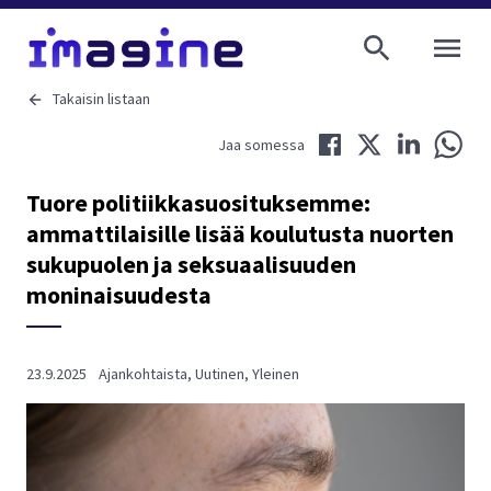
AVAA VALI
Takaisin listaan
Jaa Facebookissa
Jaa Twitterissä
Jaa LinkedIni
Jaa 
Jaa somessa
Tuore politiikkasuosituksemme:
ammattilaisille lisää koulutusta nuorten
sukupuolen ja seksuaalisuuden
moninaisuudesta
23.9.2025
Ajankohtaista
,
Uutinen
,
Yleinen