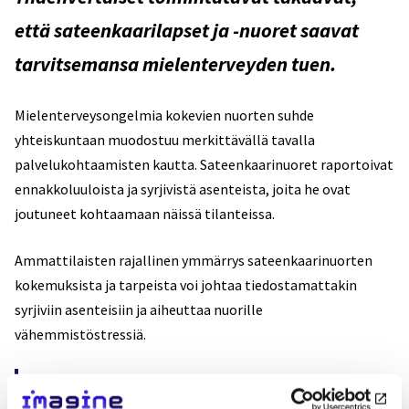
että sateenkaarilapset ja -nuoret saavat
tarvitsemansa mielenterveyden tuen.
Mielenterveysongelmia kokevien nuorten suhde
yhteiskuntaan muodostuu merkittävällä tavalla
palvelukohtaamisten kautta. Sateenkaarinuoret raportoivat
ennakkoluuloista ja syrjivistä asenteista, joita he ovat
joutuneet kohtaamaan näissä tilanteissa.
Ammattilaisten rajallinen ymmärrys sateenkaarinuorten
kokemuksista ja tarpeista voi johtaa tiedostamattakin
syrjiviin asenteisiin ja aiheuttaa nuorille
vähemmistöstressiä.
”Nuoria kohtaavat ammattilaiset tarvitsevat lisää koulutusta
kohtaamisiinsa sateenkaarinuorten kanssa. He tarvitsevat lisää