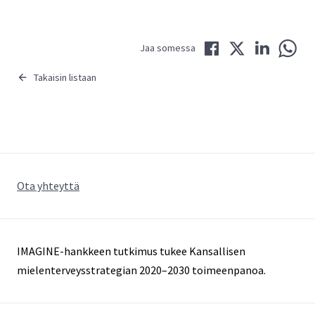
Jaa Facebookissa
Jaa Twitterissä
Jaa LinkedIni
Jaa 
Jaa somessa
Takaisin listaan
Ota yhteyttä
IMAGINE-hankkeen tutkimus tukee Kansallisen
mielenterveysstrategian 2020–2030 toimeenpanoa.