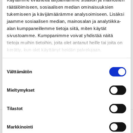
interventioiden ja muiden nuorten käyttämien palveluiden
räätälöimiseen, sosiaalisen median ominaisuuksien
tukemiseen ja kävijämäärämme analysoimiseen. Lisäksi
kustannukset. Lisäksi arvioimme Myötätuntointervention
jaamme sosiaalisen median, mainosalan ja analytiikka-
(CFT+VR) ja sen käyttöönoton ja juurruttamisen
alan kumppaneillemme tietoja siitä, miten käytät
kustannuksia.
sivustoamme. Kumppanimme voivat yhdistää näitä
tietoja muihin tietoihin, joita olet antanut heille tai joita on
Johanna Lammintakanen
kerätty, kun olet käyttänyt heidän palvelujaan.
professori, Itä-Suomen yliopisto
040 355 2685
Suostumuksen
etunimi.sukunimi@uef.fi
Välttämätön
valinta
Mieltymykset
Tilastot
Ota yhteyttä
Markkinointi