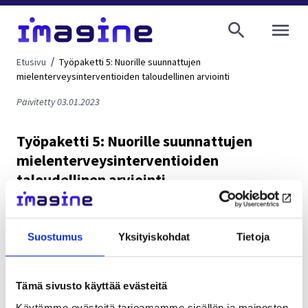
AVAA VALI
Etusivu
Työpaketti 5: Nuorille suunnattujen
mielenterveysinterventioiden taloudellinen arviointi
Päivitetty 03.01.2023
Työpaketti 5: Nuorille suunnattujen
mielenterveysinterventioiden
taloudellinen arviointi
Nuorille suunnattujen psykososiaalisten interventioiden
Suostumus
Yksityiskohdat
Tietoja
taloudellista arviointia on toistaiseksi tehty vähän.
Tavoitteenamme tässä työpaketissa on arvioida kolmen
Tämä sivusto käyttää evästeitä
intervention (IPC-N, G4H ja TMT) kustannusvaikuttavuutta
yhdistämällä interventioiden vaikuttavuustietoon
Käytämme evästeitä tarjoamamme sisällön ja mainosten