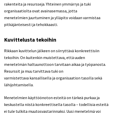
rakenteita ja resursseja. Yhteinen ymmärrys ja tuki
organisaatiolta ovat avainasemassa, jotta
menetelmien juurtuminen ja ylläpito voidaan varmistaa
pitkäjänteisesti ja tehokkaasti.
Kuvittelusta tekoihin
Rikkaan kuvittelun jälkeen on siirryttävä konkreettisiin
tekoihin. On kuitenkin muistettava, että uuden
menetelmän haltuunottoon tarvitaan aikaa ja työpanosta.
Resurssit ja muu tarvittava tuki on
varmistettava kansallisella ja organisaation tasolla sekä
lähijohtamisella.
Menetelmien käyttöönoton esteitä on tärkeä purkaa ja
keskustella niistä konkreettisella tasolla – todellisia esteitä
ei tule tulkita muutosvastarinnaksi. Uusi menetelmä voi