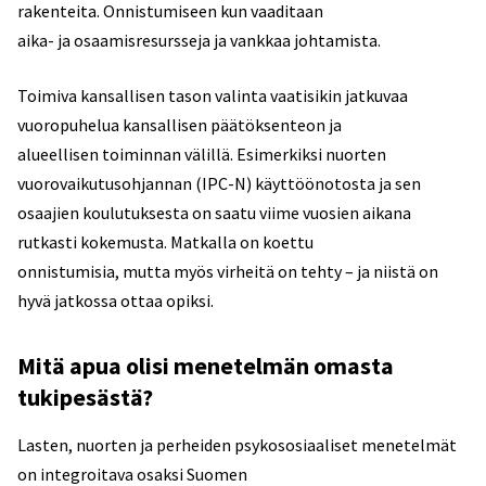
rakenteita. Onnistumiseen kun vaaditaan
aika- ja osaamisresursseja ja vankkaa johtamista.
Toimiva kansallisen tason valinta vaatisikin jatkuvaa
vuoropuhelua kansallisen päätöksenteon ja
alueellisen toiminnan välillä. Esimerkiksi nuorten
vuorovaikutusohjannan (IPC-N) käyttöönotosta ja sen
osaajien koulutuksesta on saatu viime vuosien aikana
rutkasti kokemusta. Matkalla on koettu
onnistumisia, mutta myös virheitä on tehty – ja niistä on
hyvä jatkossa ottaa opiksi.
Mitä apua olisi menetelmän omasta
tukipesästä?
Lasten, nuorten ja perheiden psykososiaaliset menetelmät
on integroitava osaksi Suomen