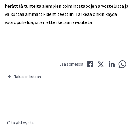
herättää tunteita aiempien toimintatapojen arvostelusta ja
vaikuttaa ammatti-identiteettiin. Tärkeää onkin käydä
vuoropuhelua, siten ettei ketään sivuuteta.
Jaa Facebookissa
Jaa Twitterissä
Jaa LinkedIni
Jaa 
Jaa somessa
Takaisin listaan
Ota yhteyttä