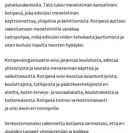
palvelurakenteita. Tätä tukisi menetelmän kansallinen
kotipesä, joka edistäisi menetelmän
käyttöönottoa, ylläpitoa ja kehittämistä. Kotipesä auttaisi
rakentamaan menetelmille vankkaa
taitopohjaa, mikä edistäisi niiden tehokasta juurtumista ja
siten koituisi lopulta nuorten hyödyksi.
Kotipesäorganisaatio voisi järjestää koulutusta, edistää
yhteistyötä ja seurata menetelmän käyttöä ja
vaikuttavuutta. Kotipesä voisi koostua asiantuntijoista,
kouluttajista, tutkijoista ja päätöksentekijöistä eri
aloilta, kuten terveys- ja sosiaalialalta, koulutuksesta ja
tutkimuksesta. Kotipesä toimisi verkostomaisesti
ja olisi avoin eri toimijoille.
Verkostomaiseksi rakennettu kotipesä varmistaisi, että eri
alueiden tarpeet ymmärretään ja kaikkea