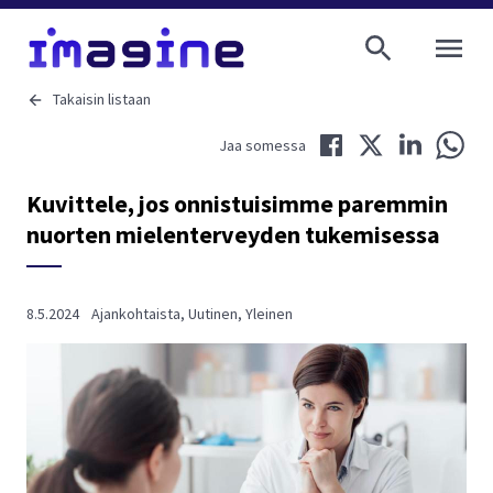
AVAA VALI
Takaisin listaan
Jaa Facebookissa
Jaa Twitterissä
Jaa LinkedIni
Jaa 
Jaa somessa
Kuvittele, jos onnistuisimme paremmin
nuorten mielenterveyden tukemisessa
8.5.2024
Ajankohtaista
,
Uutinen
,
Yleinen