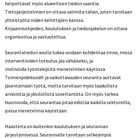
helpottavat myös alueellisen tiedon saantia.
Tietojärjestelmien on oltava valmiita tähän, joten tarvitaan
yhteistyötä niiden kehittäjien kanssa.
Kirjaamisohjeiden, koulutuksen ja tiedonjakelun on oltava
organisoitua ja vastuutettua.
Seurantatiedon avulla tukea voidaan kohdentaa sinne, missä
interventioiden toteutus jää vähäiseksi, ja
motivoida työntekijöitä menetelmien käytössä.
Toimenpidekoodit ja vaikuttavuuden seuranta auttavat
jäsentämään työtä, mutta tarvitaan myös laadullista
arviointia ja yksilöllistä soveltamista. On myös tärkeä
huomioida, että seurantaa pitää edistää kaikilla sektoreilla,
joissa menetelmiä käytetään.
Haasteita on kuitenkin koulutuksen ja seurannan
järjestämisessä. Seurannalle tarvitaan selkeämpiä