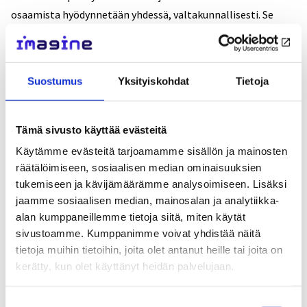
osaamista hyödynnetään yhdessä, valtakunnallisesti. Se
tukisi menetelmän kustannusvaikuttavuutta ja
vaikuttavuutta eri käyttöympäristöissä.
Suostumus
Yksityiskohdat
Tietoja
Hyvä suunnitelma on kaikkien
suunnitelma
Tämä sivusto käyttää evästeitä
Jos vaikuttavaksi tiedetyn menetelmän käyttöönotto
Käytämme evästeitä tarjoamamme sisällön ja mainosten
takkuaa, ongelmia ei välttämättä aiheuta uusi
räätälöimiseen, sosiaalisen median ominaisuuksien
menetelmä, vaan puutteet käyttöönoton suunnitelmissa –
tukemiseen ja kävijämäärämme analysoimiseen. Lisäksi
tai pahimmillaan suunnittelemattomuudessa.
jaamme sosiaalisen median, mainosalan ja analytiikka-
alan kumppaneillemme tietoja siitä, miten käytät
Onko mahdolliset esteet osattu ennakoida? Onko
sivustoamme. Kumppanimme voivat yhdistää näitä
tietoja muihin tietoihin, joita olet antanut heille tai joita on
suunnittelussa jo alkuvaiheessa ollut mukana riittävän
kerätty, kun olet käyttänyt heidän palvelujaan.
monipuolinen edustus organisaatiosta? Millaiseen
tilanteeseen menetelmää lanseerataan – onko
Suostumuksen
liiallista muutosruuhkaa, ehkä useita menetelmiä