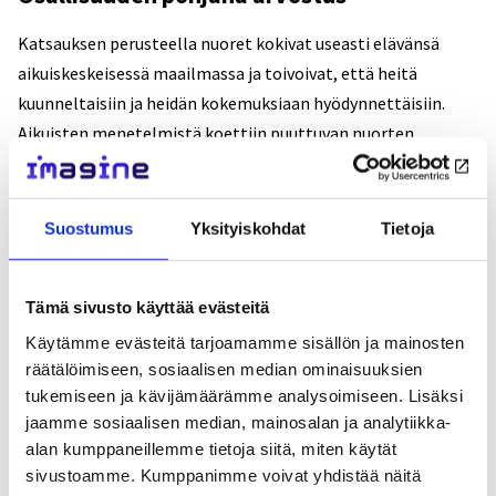
Katsauksen perusteella nuoret kokivat useasti elävänsä
aikuiskeskeisessä maailmassa ja toivoivat, että heitä
kuunneltaisiin ja heidän kokemuksiaan hyödynnettäisiin.
Aikuisten menetelmistä koettiin puuttuvan nuorten
näkökulma, arvostus ja ymmärrys sekä taito esittää asioita
tavalla, joka tavoittaa nuoret. Myös osallistamiseen
pyrittäessä nuoria kuullaan pääosin aikuisten ehdoilla tai he
Suostumus
Yksityiskohdat
Tietoja
ovat konsultteja aikuisten projekteissa.
Tämä sivusto käyttää evästeitä
”Osallisuus voi olla alkuun haastavaa, jos sitoutuminen
yhteisöön on vaikeaa tai nuorten arvostus tuntuu
Käytämme evästeitä tarjoamamme sisällön ja mainosten
vähäiseltä”, Berg toteaa.
räätälöimiseen, sosiaalisen median ominaisuuksien
tukemiseen ja kävijämäärämme analysoimiseen. Lisäksi
jaamme sosiaalisen median, mainosalan ja analytiikka-
”Nuoret olivat helpottuneita, kun heitä kuunneltiin ja he
alan kumppaneillemme tietoja siitä, miten käytät
tulivat ymmärretyksi, sekä tyytyväisiä siitä, ettei heidän
sivustoamme. Kumppanimme voivat yhdistää näitä
ideoitaan tai ajatuksiaan sivuutettu, vaan vuorovaikutus oli