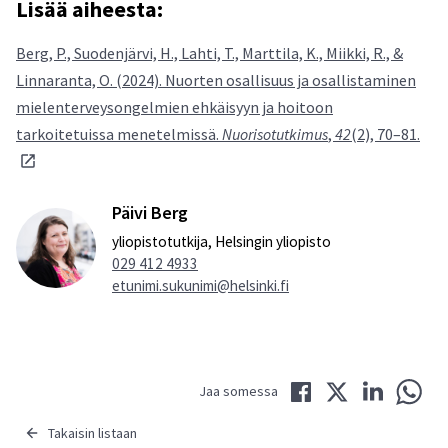
Lisää aiheesta:
Berg, P., Suodenjärvi, H., Lahti, T., Marttila, K., Miikki, R., &
Linnaranta, O. (2024). Nuorten osallisuus ja osallistaminen
mielenterveysongelmien ehkäisyyn ja hoitoon
tarkoitetuissa menetelmissä.
Nuorisotutkimus
,
42
(2), 70–81.
Päivi Berg
yliopistotutkija, Helsingin yliopisto
029 412 4933
etunimi.sukunimi@helsinki.fi
Jaa Facebookissa
Jaa Twitterissä
Jaa LinkedIni
Jaa 
Jaa somessa
Takaisin listaan