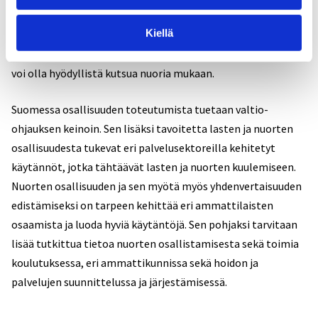
haastattelujen avulla ja kyselyillä. Vastaavasti jos nuoret
Kiellä
halutaan saada motivoitumaan palaute- tai
arviointilomakkeen täyttämiseen, lomakkeen suunnitteluun
voi olla hyödyllistä kutsua nuoria mukaan.
Suomessa osallisuuden toteutumista tuetaan valtio-
ohjauksen keinoin. Sen lisäksi tavoitetta lasten ja nuorten
osallisuudesta tukevat eri palvelusektoreilla kehitetyt
käytännöt, jotka tähtäävät lasten ja nuorten kuulemiseen.
Nuorten osallisuuden ja sen myötä myös yhdenvertaisuuden
edistämiseksi on tarpeen kehittää eri ammattilaisten
osaamista ja luoda hyviä käytäntöjä. Sen pohjaksi tarvitaan
lisää tutkittua tietoa nuorten osallistamisesta sekä toimia
koulutuksessa, eri ammattikunnissa sekä hoidon ja
palvelujen suunnittelussa ja järjestämisessä.