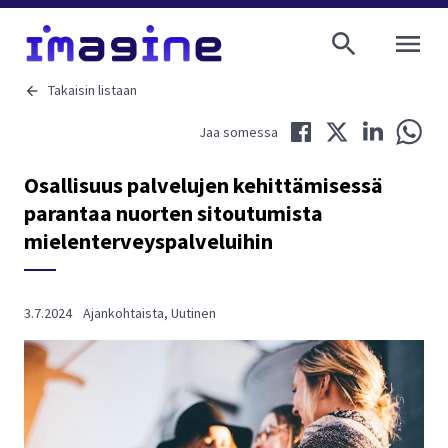
AVAA VALI
Takaisin listaan
Jaa Facebookissa
Jaa Twitterissä
Jaa LinkedIni
Jaa 
Jaa somessa
Osallisuus palvelujen kehittämisessä
parantaa nuorten sitoutumista
mielenterveyspalveluihin
3.7.2024
Ajankohtaista
,
Uutinen