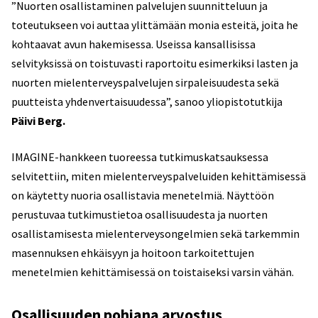
”Nuorten osallistaminen palvelujen suunnitteluun ja
toteutukseen voi auttaa ylittämään monia esteitä, joita he
kohtaavat avun hakemisessa. Useissa kansallisissa
selvityksissä on toistuvasti raportoitu esimerkiksi lasten ja
nuorten mielenterveyspalvelujen sirpaleisuudesta sekä
puutteista yhdenvertaisuudessa”, sanoo yliopistotutkija
Päivi Berg.
IMAGINE-hankkeen tuoreessa tutkimuskatsauksessa
selvitettiin, miten mielenterveyspalveluiden kehittämisessä
on käytetty nuoria osallistavia menetelmiä. Näyttöön
perustuvaa tutkimustietoa osallisuudesta ja nuorten
osallistamisesta mielenterveysongelmien sekä tarkemmin
masennuksen ehkäisyyn ja hoitoon tarkoitettujen
menetelmien kehittämisessä on toistaiseksi varsin vähän.
Osallisuuden pohjana arvostus