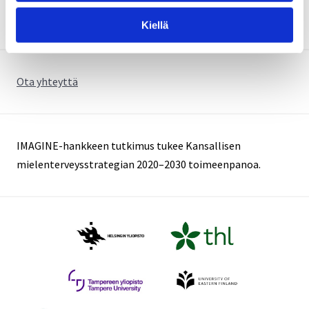
interventiota
kokeillaan
Kiellä
ensimmäistä
kertaa
Suomessa
Ota yhteyttä
IMAGINE-hankkeen tutkimus tukee Kansallisen
mielenterveysstrategian 2020–2030 toimeenpanoa.