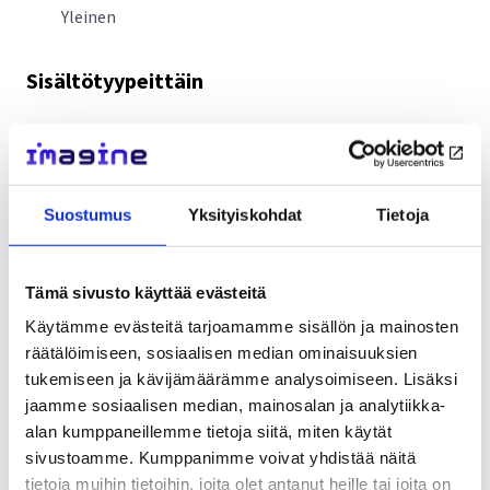
Yleinen
Sisältötyypeittäin
Kaikki
tallenne
Suostumus
Yksityiskohdat
Tietoja
Nuorille rikoksentekijöille suunnattua
CFT-interventiota kokeillaan ensimmäistä
Tämä sivusto käyttää evästeitä
kertaa Suomessa
Käytämme evästeitä tarjoamamme sisällön ja mainosten
23.5.2023
räätälöimiseen, sosiaalisen median ominaisuuksien
tukemiseen ja kävijämäärämme analysoimiseen. Lisäksi
Ajankohtaista
,
Yleinen
jaamme sosiaalisen median, mainosalan ja analytiikka-
alan kumppaneillemme tietoja siitä, miten käytät
sivustoamme. Kumppanimme voivat yhdistää näitä
tietoja muihin tietoihin, joita olet antanut heille tai joita on