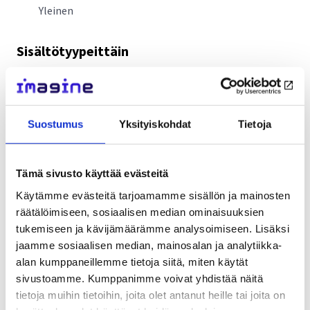
Yleinen
Sisältötyypeittäin
Kaikki
tallenne
Suostumus
Yksityiskohdat
Tietoja
Avoin työpaikka: Koulumaailman ja
implementoinnin tutkija
Tämä sivusto käyttää evästeitä
Käytämme evästeitä tarjoamamme sisällön ja mainosten
6.3.2023
räätälöimiseen, sosiaalisen median ominaisuuksien
Yleinen
tukemiseen ja kävijämäärämme analysoimiseen. Lisäksi
jaamme sosiaalisen median, mainosalan ja analytiikka-
alan kumppaneillemme tietoja siitä, miten käytät
sivustoamme. Kumppanimme voivat yhdistää näitä
tietoja muihin tietoihin, joita olet antanut heille tai joita on