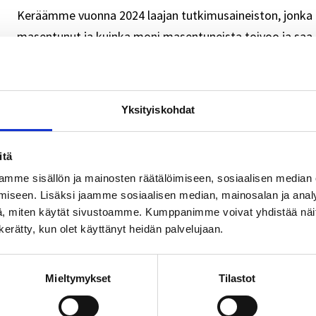
Keräämme vuonna 2024 laajan tutkimusaineiston, jonka a
masentunut ja kuinka moni masentuneista toivoo ja saa 
Tutkimuksen kyselyillä on tarkoitus tavoittaa jopa 9000 
puolilta Suomea.
Yksityiskohdat
Laaja
Lue lisää
selvitys
itä
nuorten
Tosi minä -treenistä apua nuorten sosiaalis
masennuksesta
mme sisällön ja mainosten räätälöimiseen, sosiaalisen median
iseen. Lisäksi jaamme sosiaalisen median, mainosalan ja analy
ja
12.5.2023
, miten käytät sivustoamme. Kumppanimme voivat yhdistää näitä t
sen
n kerätty, kun olet käyttänyt heidän palvelujaan.
Ajankohtaista
,
Yleinen
hoidosta
–
seurantaan
Mieltymykset
Tilastot
kutsutaan
tuhansia