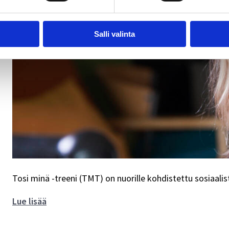
nuoria
Salli valinta
Tosi minä -treeni (TMT) on nuorille kohdistettu sosiaalis
Tosi
Lue lisää
minä
-