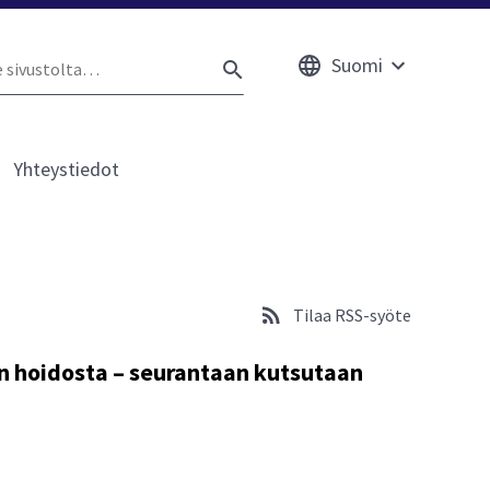
Suomi
e
Avaa
HAE
ustolta
alavalikko
Yhteystiedot
kko
esta
Tilaa RSS-syöte
n hoidosta – seurantaan kutsutaan