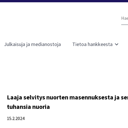
Ha
siv
Julkaisuja ja medianostoja
Tietoa hankkeesta
Avaa
kko
alavali
sivulle
t
Tietoa
hankke
Laaja selvitys nuorten masennuksesta ja se
tuhansia nuoria
15.2.2024