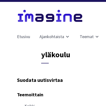
Etusivu
Ajankohtaista
Teemat
Avaa
Avaa
alavalikko
alavali
sivulle
sivulle
yläkoulu
Ajankohtaista
Teema
Suodata uutisvirtaa
Teemoittain
Kaikki