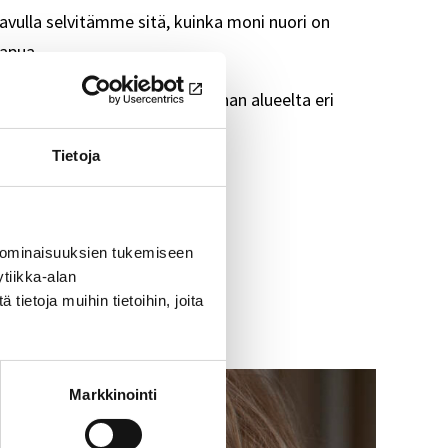
vulla selvitämme sitä, kuinka moni nuori on
apua.
yläkouluikäistä seitsemän kunnan alueelta eri
Tietoja
ten tilanteiden pelkoon
 ominaisuuksien tukemiseen
tiikka-alan
ietoja muihin tietoihin, joita
Markkinointi