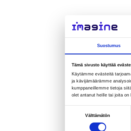
Suostumus
Tämä sivusto käyttää eväste
Käytämme evästeitä tarjoama
ja kävijämäärämme analysoim
kumppaneillemme tietoja siitä
olet antanut heille tai joita o
Suostumuksen
Välttämätön
valinta