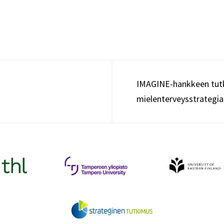
treenistä
apua
nuorten
sosiaalisten
tilanteiden
pelkoon
IMAGINE-hankkeen tutk
mielenterveysstrategi