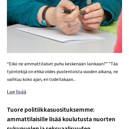
“Eikö ne ammattilaiset puhu keskenään lainkaan?” ”Tää
työntekijä on ehkä viides puolentoista vuoden aikana, ne
vaihtuu koko ajan, en todellakaan...
Ammattilaisten
Lue lisää
salassapito-
ja
Tuore politiikkasuosituksemme:
vaitiolovelvollisuus
ammattilaisille lisää koulutusta nuorten
ei
sukupuolen ja seksuaalisuuden