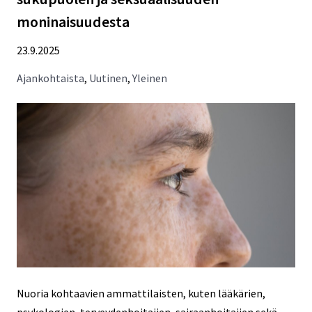
saa
moninaisuudesta
vaikeuttaa
nuoren
23.9.2025
avunsaantia
Ajankohtaista
,
Uutinen
,
Yleinen
Nuoria kohtaavien ammattilaisten, kuten lääkärien,
psykologien, terveydenhoitajien, sairaanhoitajien sekä