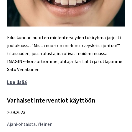
Eduskunnan nuorten mielenterveyden tukiryhmä järjesti
joulukuussa "Mistä nuorten mielenterveyskriisi johtuu?" -
tilaisuuden, jossa alustajina olivat muiden muassa
IMAGINE-konsortiomme johtaja Jari Lahti ja tutkijamme
Satu Venäläinen.
Mistä
Lue lisää
ratkaisuja
nuorten
Varhaiset interventiot käyttöön
mielen
20.9.2023
hyvinvoinnin
tueksi?
Ajankohtaista
,
Yleinen