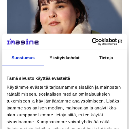
Suostumus
Yksityiskohdat
Tietoja
Tällä viikolla vietetään opiskelijoiden
mielenterveysviikkoa. Opiskelijoiden lisääntyneet
Tämä sivusto käyttää evästeitä
mielenterveysongelmat ovat erityisesti lähivuosina
Käytämme evästeitä tarjoamamme sisällön ja mainosten
herättäneet huolta niin kansainvälisesti kuin
räätälöimiseen, sosiaalisen median ominaisuuksien
Suomessakin. Hyvä mielenterveys tukee...
tukemiseen ja kävijämäärämme analysoimiseen. Lisäksi
Mitä
jaamme sosiaalisen median, mainosalan ja analytiikka-
Lue lisää
alan kumppaneillemme tietoja siitä, miten käytät
kuuluu
sivustoamme. Kumppanimme voivat yhdistää näitä
opiskelija?
Kuvittele, jos nuorten ääntä kuultaisiin
tietoja muihin tietoihin, joita olet antanut heille tai joita on