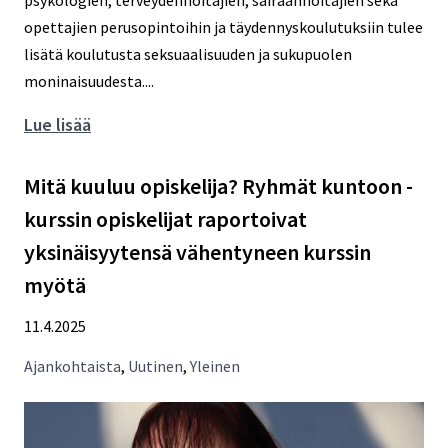
opettajien perusopintoihin ja täydennyskoulutuksiin tulee
lisätä koulutusta seksuaalisuuden ja sukupuolen
moninaisuudesta....
Tuore
Lue lisää
politiikkasuosituksemme:
ammattilaisille
Mitä kuuluu opiskelija? Ryhmät kuntoon -
lisää
kurssin opiskelijat raportoivat
koulutusta
yksinäisyytensä vähentyneen kurssin
nuorten
myötä
sukupuolen
ja
11.4.2025
seksuaalisuuden
moninaisuudesta
Ajankohtaista
,
Uutinen
,
Yleinen