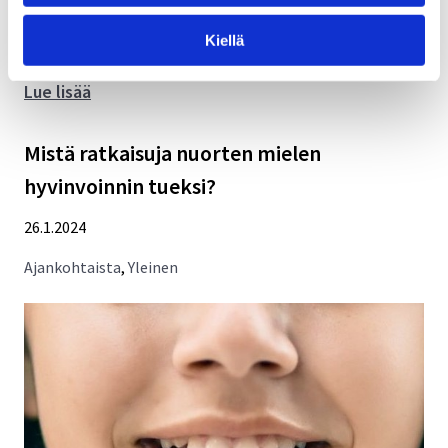
kanssa ratkaisuja siihen, miten lasten ja nuorten
Kiellä
yhdenvertaisuutta voidaan edistää ja...
Kuvittele,
Lue lisää
jos
nuorten
Mistä ratkaisuja nuorten mielen
ääntä
hyvinvoinnin tueksi?
kuultaisiin
mielenterveyden
26.1.2024
tuessa
Ajankohtaista
,
Yleinen
herkemmin