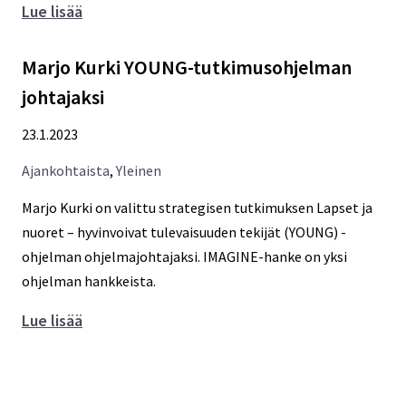
Varhaiset
Lue lisää
interventiot
käyttöön
Marjo Kurki YOUNG-tutkimusohjelman
johtajaksi
23.1.2023
Ajankohtaista
,
Yleinen
Marjo Kurki on valittu strategisen tutkimuksen Lapset ja
nuoret – hyvinvoivat tulevaisuuden tekijät (YOUNG) -
ohjelman ohjelmajohtajaksi. IMAGINE-hanke on yksi
ohjelman hankkeista.
Marjo
Lue lisää
Kurki
YOUNG-
tutkimusohjelman